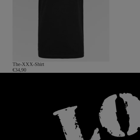
The-XXX-Shirt
€34,90