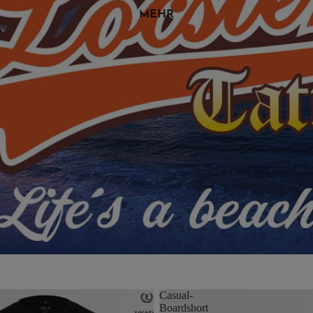
MEHR
Casual-
Boardshort