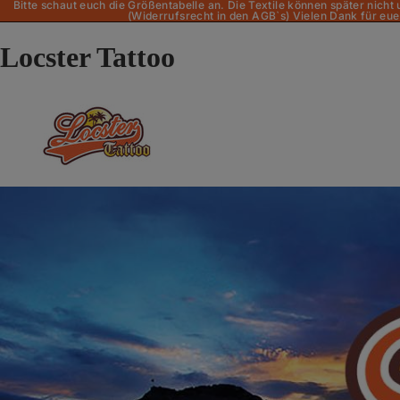
Bitte schaut euch die Größentabelle an. Die Textile können später nich
(Widerrufsrecht in den AGB`s) Vielen Dank für eue
Locster Tattoo