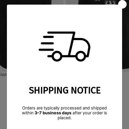
hirt black
Nationalmannschaft
€34,90